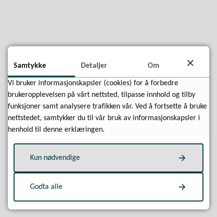
Samtykke
Detaljer
Om
Vi bruker informasjonskapsler (cookies) for å forbedre
brukeropplevelsen på vårt nettsted, tilpasse innhold og tilby
funksjoner samt analysere trafikken vår. Ved å fortsette å bruke
nettstedet, samtykker du til vår bruk av informasjonskapsler i
henhold til denne erklæringen.
Fant du det du lette etter?
Kun nødvendige
Ja
Nei
Godta alle