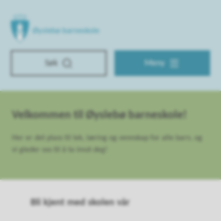
Øyslebø barneskole
Søk
Meny
Øyslebø barneskole
Velkommen til Øyslebø barneskole!
Her er det plass til lek, læring og vennskap for alle barn, og
vi gleder oss til å ta imot deg!
Bli kjent med skolen vår