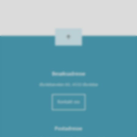
Besøksadresse
Øyslebøveien 60, 4532 Øyslebø
Kontakt oss
Postadresse