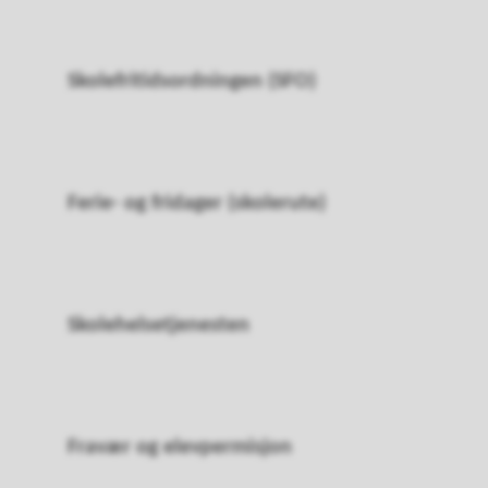
Skolefritidsordningen (SFO)
Ferie- og fridager (skolerute)
Skolehelsetjenesten
Fravær og elevpermisjon