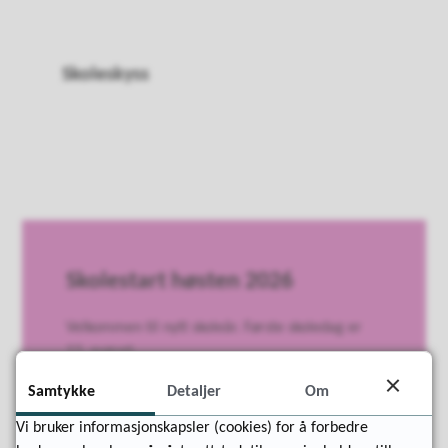
Skoleskyss
Skolestart høsten 2026
Velkommen til nytt skoleår. Første skoledag er
13. august.
Samtykke
Detaljer
Om
Tidspunkt for oppmøte finner du her
Vi bruker informasjonskapsler (cookies) for å forbedre