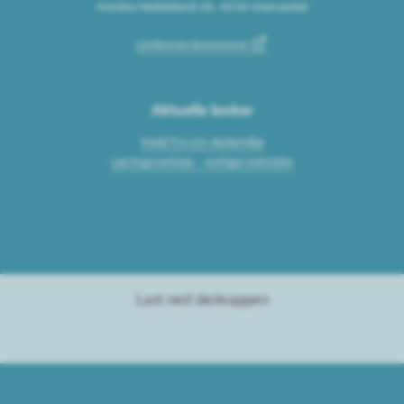
Nordre Heddeland 26, 4534 marnardal
Lindesnes kommune
Aktuelle lenker
Meld fra om skolemiljø
Læringsverktøy - nyttige nettsider
Last ned skoleappen